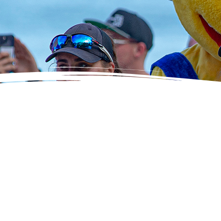
20.07.2024 godz. 9:00
ej Eliminacyjny o Mistrzostwo Nysy w siatkówce plażowej
21.07.2024 godz. 9:00
niej Eliminacyjny o Mistrzostwo Nysy w siatkówce plażowej