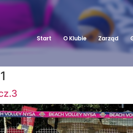
Start
O Klubie
Zarząd
1
cz.3