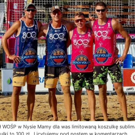
ł WOŚP w Nysie Mamy dla was limitowaną koszulkę sublima
lki to 100 zł . Licytujemy pod postem w komentarzach