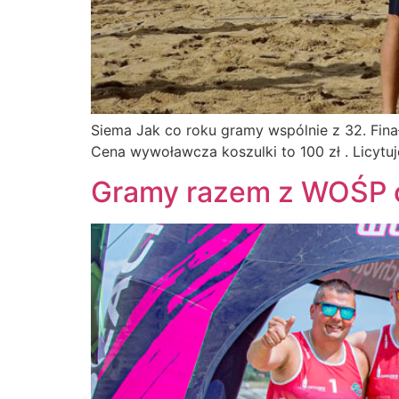
Siema Jak co roku gramy wspólnie z 32. Fin
Cena wywoławcza koszulki to 100 zł . Licy
Gramy razem z WOŚP c