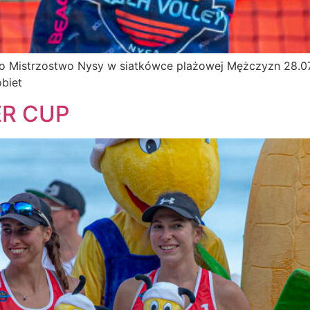
y o Mistrzostwo Nysy w siatkówce plażowej Mężczyzn 28.07
biet
R CUP