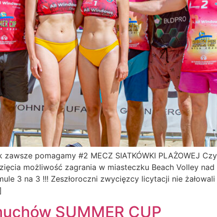
 jak zawsze pomagamy #2 MECZ SIATKÓWKI PLAŻOWEJ Czy s
ięcia możliwość zagrania w miasteczku Beach Volley nad
le 3 na 3 !!! Zeszłoroczni zwycięzcy licytacji nie żałowal
]
Otmuchów SUMMER CUP