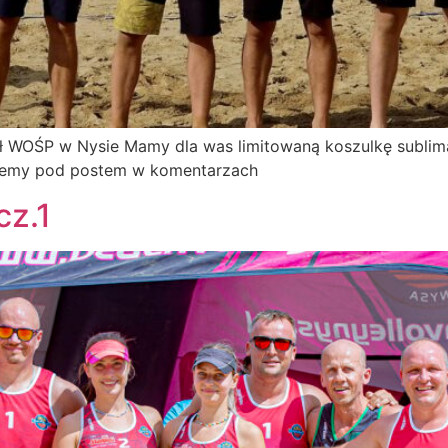
ał WOŚP w Nysie Mamy dla was limitowaną koszulkę sublima
tujemy pod postem w komentarzach
z.1