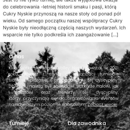
do celebrowania -letniej historii smaku i pasji, którą
Cukry Nyskie przynoszą na nasze stoły od ponad pół
wieku. Od samego początku naszej współpracy Cukry
Nyskie były nieodłączną częścią naszych wydarzeń. Ich
wsparcie nie tylko podkreśla ich zaangażowanie […]
O nas
Klub Siatkarski Beach Volley Nysa powstał w 2021
roku głównie z myślą o organizacji turniejów
siatkówki plażowej i propagowaniu tej dyscypliny.
Do klubu należą byli zawodowi siatkarze halowi, jak
i plażowi oraz trenerzy tej dyscypliny,
którzy przyczyniają się do organizowania eventów
na najwyższym poziomie sportowym.
Zobacz więcej
Turnieje
Dla zawodnika