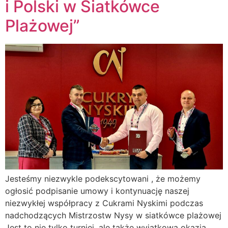
i Polski w Siatkówce
Plażowej”
Jesteśmy niezwykle podekscytowani , że możemy
ogłosić podpisanie umowy i kontynuację naszej
niezwykłej współpracy z Cukrami Nyskimi podczas
nadchodzących Mistrzostw Nysy w siatkówce plażowej
Jest to nie tylko turniej, ale także wyjątkowa okazja