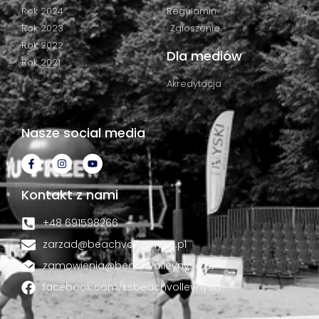
Rok 2024
Regulamin
Rok 2023
Zgłoszenie
Rok 2022
Dla mediów
Rok 2021
Akredytacja
Nasze social media
Kontakt z nami
+48 691598266
zarzad@beachvolleynysa.pl
zamowienia@beachvolleynysa.pl
facebook.com/ksbeachvolleynysa