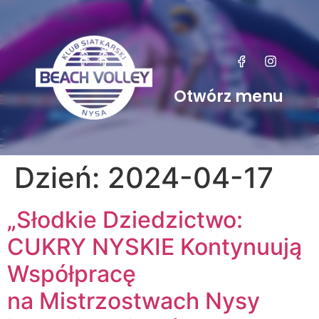
Otwórz menu
Dzień:
2024-04-17
„Słodkie Dziedzictwo:
CUKRY NYSKIE Kontynuują
Współpracę
na Mistrzostwach Nysy