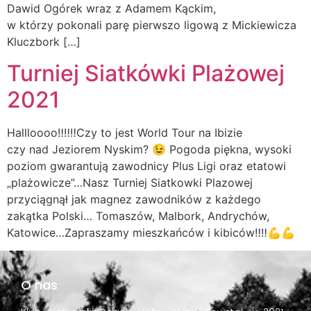
Dawid Ogórek wraz z Adamem Kąckim,
w którzy pokonali parę pierwszo ligową z Mickiewicza
Kluczbork […]
Turniej Siatkówki Plażowej
2021
Hallloooo‼️‼️‼️Czy to jest World Tour na Ibizie
czy nad Jeziorem Nyskim? 😉 Pogoda piękna, wysoki
poziom gwarantują zawodnicy Plus Ligi oraz etatowi
„plażowicze”…Nasz Turniej Siatkowki Plazowej
przyciągnął jak magnez zawodników z każdego
zakątka Polski… Tomaszów, Malbork, Andrychów,
Katowice…Zapraszamy mieszkańców i kibiców‼️‼️💪💪
O nas