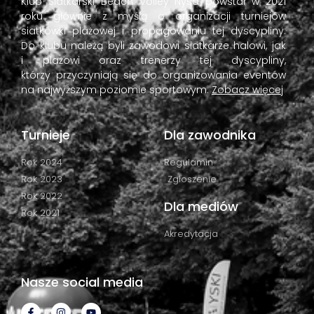
Klub Siatkarski Beach Volley Nysa powstał w 2021
roku głównie z myślą o organizacji turniejów
siatkówki plażowej i propagowaniu tej dyscypliny.
Do klubu należą byli zawodowi siatkarze halowi, jak
i plażowi oraz trenerzy tej dyscypliny,
którzy przyczyniają się do organizowania eventów
na najwyższym poziomie sportowym.
Zobacz więcej
Turnieje
Dla zawodnika
Rok 2024
Regulamin
Rok 2023
Zgłoszenie
Rok 2022
Dla mediów
Rok 2021
Akredytacja
Nasze social media