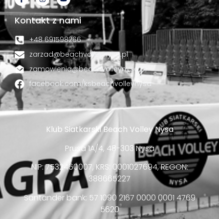
Kontakt z nami
+48 691598266
zarzad@beachvolleynysa.pl
zamowienia@beachvolleynysa.pl
facebook.com/ksbeachvolleynysa
Klub Siatkarski Beach Volley Nysa
Prusa 1A/4, 48-303 Nysa
NIP: 7532460007, KRS: 0001027694, REGON:
388665227
Santander bank: 57 1090 2167 0000 0001 4769
5620