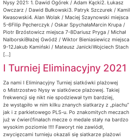
Nysy 2021: 1. Dawid Ogórek / Adam Kącki2. Łukasz
Owczarz / Dawid Bułkowski3. Patryk Szczurek / Kamil
Kwasowski4. Alan Wolak / Maciej Szaynowski miejsca
5-6Filip Pęcherczyk / Oskar SpychałaMarcin Krupa /
Piotr Brzóstowicz miejsca 7-8Dariusz Pryga / Michał
NalborskiBłażej Gwódź / Wiktor Bieniasiewicz miejsca
9-12Jakub Kamiński / Mateusz JanickiWojciech Stach
[…]
I Turniej Eliminacyjny 2021
Za nami I Eliminacyjny Turniej siatkówki plażowej
o Mistrzostwo Nysy w siatkówce plażowej. Takiej
frekwencji się nikt nie spodziewał tym bardziej,
że wystąpiło w nim kilku znanych siatkarzy z „piachu”
jak i z parkietowego PLS-u. Po znakomitych meczach
już w ćwierćfinałach mecze o medale stały na bardzo
wysokim poziomie ‼️‼️ Faworyt nie zawiódł,
zwycięzcami turnieju okazali się siatkarze plażowi