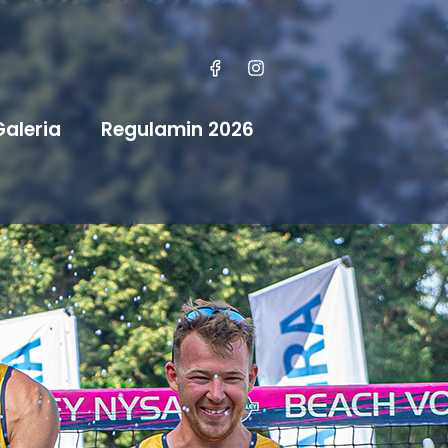
Galeria
Regulamin 2026