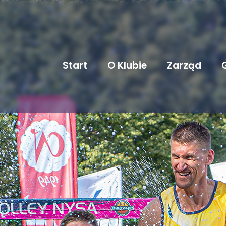
Start
O Klubie
Zarząd