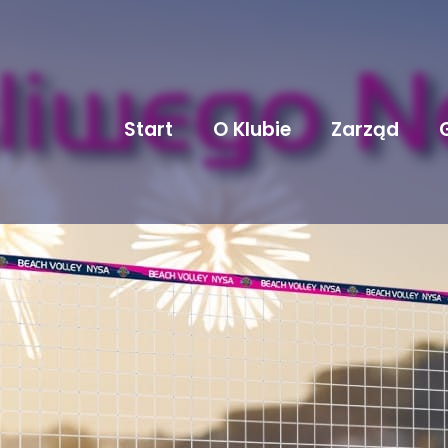
Start
O Klubie
Zarząd