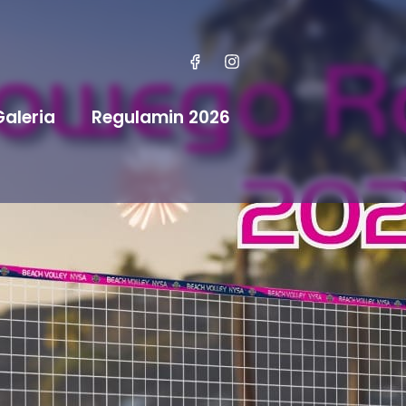
Galeria
Regulamin 2026